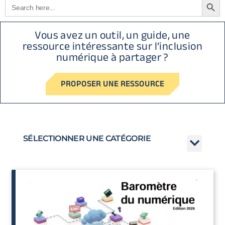
Search
for:
Vous avez un outil, un guide, une
ressource intéressante sur l’inclusion
numérique à partager ?
PROPOSER UNE RESSOURCE
SÉLECTIONNER UNE CATÉGORIE
Mentions légales
Politique de confidentialité des données