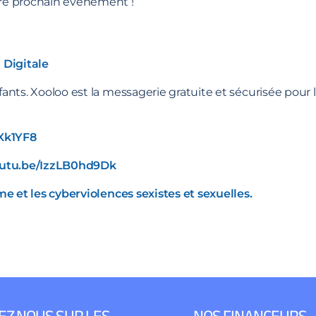
re prochain événement !
 Digitale
nfants. Xooloo est la messagerie gratuite et sécurisée po
Xk1YF8
outu.be/IzzLB0hd9Dk
e et les cyberviolences sexistes et sexuelles.