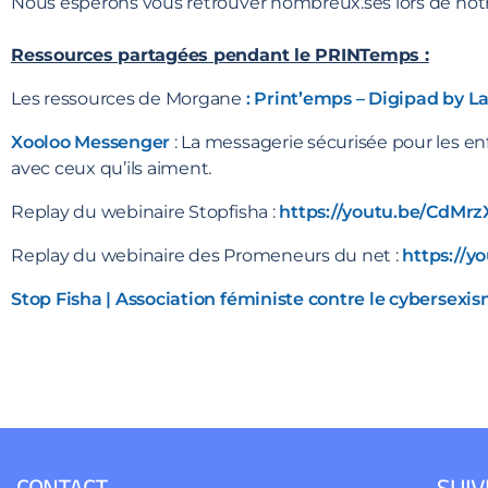
Nous espérons vous retrouver nombreux.ses lors de not
Ressources partagées pendant le PRINTemps :
Les ressources de Morgane
:
Print’emps – Digipad by La
Xooloo Messenger
: La messagerie sécurisée pour les e
avec ceux qu’ils aiment.
Replay du webinaire Stopfisha :
https://youtu.be/CdMrz
Replay du webinaire des Promeneurs du net :
https://y
Stop Fisha | Association féministe contre le cybersexism